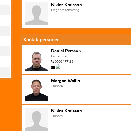
Niklas Karlsson
Ungdomsansvarig
Kontaktpersoner
Daniel Persson
Lagledare
0703477128
Morgan Wallin
Tränare
Niklas Karlsson
Tränare