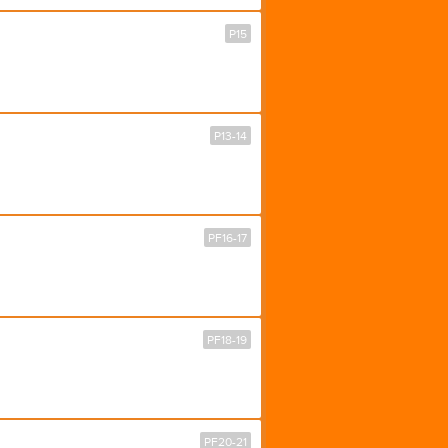
P15
P13-14
PF16-17
PF18-19
PF20-21