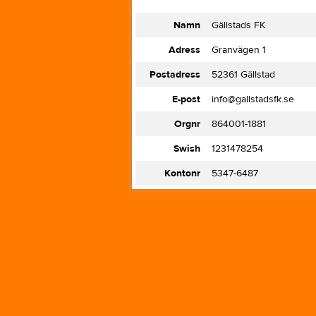
Namn
Gällstads FK
Adress
Granvägen 1
Postadress
52361 Gällstad
E-post
info@gallstadsfk.se
Orgnr
864001-1881
Swish
1231478254
Kontonr
5347-6487