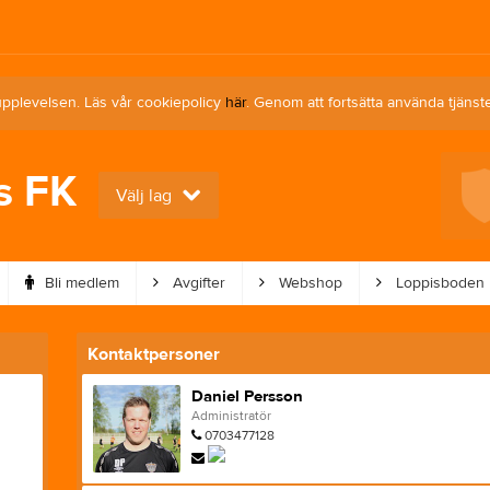
upplevelsen. Läs vår cookiepolicy
här
. Genom att fortsätta använda tjän
s FK
Nästa match för Dam
Välj lag
Annelunds IF U (9:9)
10 aug, 19:00
Mörlanda A
Bli medlem
Avgifter
Webshop
Loppisboden
Kontaktpersoner
Daniel Persson
Administratör
0703477128