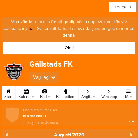
Logga in
Vi använder cookies för att ge dig bästa upplevelsen. Läs vår
cookiepolicy
här
. Genom att fortsätta använda tjänsten godkänner du
denna.
Okej
Gällstads FK
Välj lag
Start
Kalender
Bilder
Bli medlem
Avgifter
Webshop
Mer
Nästa match för Herr
Marbäcks IF
15 aug, 13:00
Åvalla A
Augusti 2026