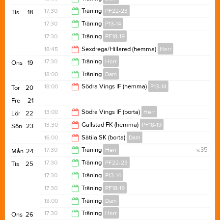
19:00
17:30
Träning
PF22-23
Tis
18
19:30
17:30
Träning
P13-14
18:00
17:30
Träning
PF18-19
19:00
18:45
Sexdrega/Hillared (hemma)
Herr
18:20
17:30
Träning
Herr
Ons
19
20:45
18:00
Träning
Dam
19:00
18:00
Södra Vings IF (hemma)
P13-14
Tor
20
19:30
Fre
21
20:00
13:00
Södra Vings IF (borta)
Herr
Lör
22
13:30
Gällstad FK (hemma)
PF18-19
Sön
23
15:00
16:00
Sätila SK (borta)
Dam
17:00
17:30
Träning
Herr
v.35
Mån
24
18:00
17:30
Träning
PF22-23
Tis
25
19:00
17:30
Träning
P13-14
18:00
17:30
Träning
PF18-19
19:00
18:00
Träning
Dam
18:20
17:30
Träning
Herr
Ons
26