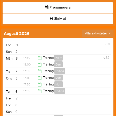
Prenumerera
Skriv ut
Augusti 2026
Alla aktiviteter
v.31
Lör
1
Sön
2
17:30
Träning
Herr
v.32
Mån
3
18:00
Träning
Dam
19:00
17:30
Träning
P13-14
Tis
4
19:30
17:15
Träning
Dam
Ons
5
19:00
17:30
Träning
Herr
18:30
17:30
Träning
P13-14
Tor
6
19:00
Fre
7
19:00
Lör
8
Sön
9