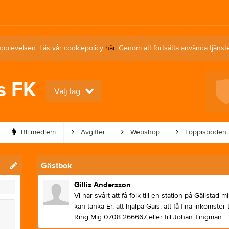
upplevelsen. Läs vår cookiepolicy
här
. Genom att fortsätta använda tjän
s FK
Nästa match för Dam
Välj lag
Annelunds IF U (9:9)
10 aug, 19:00
Mörlanda A
Bli medlem
Avgifter
Webshop
Loppisboden
Gästbok
Gillis Andersson
Vi har svårt att få folk till en station på Gällstad 
kan tänka Er, att hjälpa Gais, att få fina inkomster t
Ring Mig 0708 266667 eller till Johan Tingman.