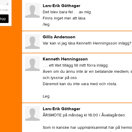
Lars-Erik Göthager
n kvar
Det blev bara fel . . .av mig.
Finns inget mer att läsa.
lägg
/leg
Gillis Andersson
Var kan vi jag läsa Kenneth Henningsson inlägg?
Kenneth Henningsson
. . . ett litet tillägg till mitt förra inlägg:
Även om du ännu inte är en betalande medlem, s
och lyssnar på oss.
Däremot kan du inte vara med och rösta.
Leg
Lars-Erik Göthager
ÅRSMÖTE på måndag kl 18.00 i Åvallagården.
Som ni kanske har uppmärksammat här på hems