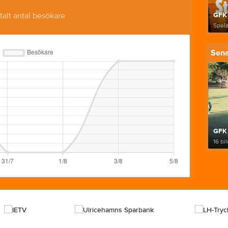
talt antal besökare
GFK
Spela
Sena
GFK 
16 bi