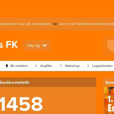
upplevelsen. Läs vår cookiepolicy
här
. Genom att fortsätta använda tjän
s FK
Nästa match för Dam
Välj lag
Annelunds IF U (9:9)
10 aug, 19:00
Mörlanda A
Bli medlem
Avgifter
Webshop
Loppisboden
Besökarstatistik
Sena
1458