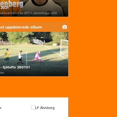
Dokument
 2021
Styrelse
rpresentation av GFK:s seniortrupp 2021.
st uppdaterade album
- Sjötofta 260701
lder