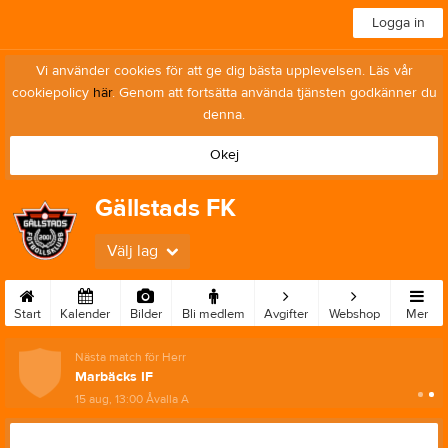
Logga in
Vi använder cookies för att ge dig bästa upplevelsen. Läs vår
cookiepolicy
här
. Genom att fortsätta använda tjänsten godkänner du
denna.
Okej
Gällstads FK
Välj lag
Start
Kalender
Bilder
Bli medlem
Avgifter
Webshop
Mer
Nästa match för Herr
Marbäcks IF
15 aug, 13:00
Åvalla A