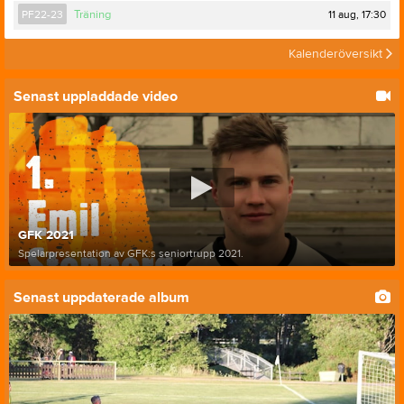
11 aug, 17:30
PF22-23
Träning
Kalenderöversikt
Senast uppladdade video
GFK 2021
Spelarpresentation av GFK:s seniortrupp 2021.
Senast uppdaterade album