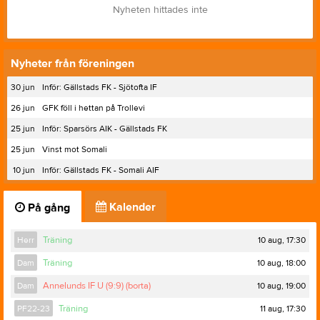
Nyheten hittades inte
Nyheter från föreningen
30 jun
Inför: Gällstads FK - Sjötofta IF
26 jun
GFK föll i hettan på Trollevi
25 jun
Inför: Sparsörs AIK - Gällstads FK
25 jun
Vinst mot Somali
10 jun
Inför: Gällstads FK - Somali AIF
Kalender
På gång
10 aug, 17:30
Herr
Träning
10 aug, 18:00
Dam
Träning
10 aug, 19:00
Dam
Annelunds IF U (9:9) (borta)
11 aug, 17:30
PF22-23
Träning